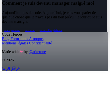
Comment je suis devenu manager malgré moi
Aujourd'hui, pas de code. Aujourd'hui, je vais vous parler de
quelque chose que je n'avais pas du tout prévu : le jour où je suis
devenu manager.
management
carrière
retour d'expérience
Code Heroes
Blog
Formations
À propos
Mentions légales
Confidentialité
Made with
❤
by
@arkerone
© 2026