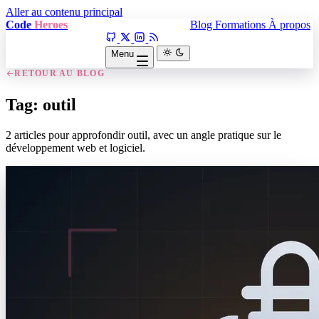
Aller au contenu principal
Code
Heroes
Blog
Formations
À propos
Menu
RETOUR AU BLOG
Tag: outil
2 articles pour approfondir outil, avec un angle pratique sur le
développement web et logiciel.