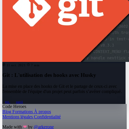
11 oct. 2021
7 min
Git : L'utilisation des hooks avec Husky
La mise en place des hooks de Git et le partage de ceux-ci avec
l'ensemble de l'équipe d'un projet peut parfois s’avérer compliqué.
git
outil
Code Heroes
Blog
Formations
À propos
Mentions légales
Confidentialité
Made with
❤
by
@arkerone