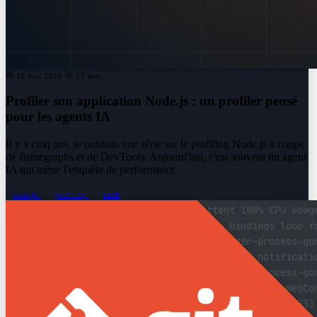
18 mai 2026
17 min
Profiler son application Node.js : un profiler pensé
pour les agents IA
Il y a cinq ans, je publiais une série sur le profiling Node.js à coups
de flamegraphs et de DevTools. Aujourd'hui, c'est souvent un agent
IA qui mène l'enquête de performance.
node-js
profiling
outil