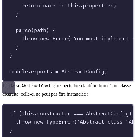
return
name
in
this
.
properties
;
}
parse
(
path
)
{
throw
new
Error
(
'
You must implement t
}
}
module
.
exports
=
AbstractConfig
;
La classe
respecte bien la définition d’une classe
AbstractConfig
abstraite, celle-ci ne peut pas être instanciée :
if
(
this
.
constructor
===
AbstractConfig
)
throw
new
TypeError
(
'
Abstract class "Ab
}