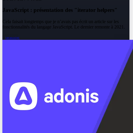
JavaScript : présentation des "iterator helpers"
Cela faisait longtemps que je n’avais pas écrit un article sur les
fonctionnalités du langage JavaScript. Le dernier remonte à 2021.
javascript