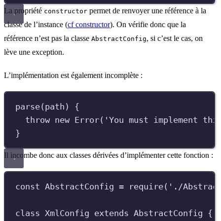
La propriété
permet de renvoyer une référence à la
constructor
classe de l’instance (
cf constructor
). On vérifie donc que la
référence n’est pas la classe
, si c’est le cas, on
AbstractConfig
lève une exception.
L’implémentation est également incomplète :
parse
(
path
)
{
throw
new
Error
(
'
You must implement thi
}
Il incombe donc aux classes dérivées d’implémenter cette fonction :
const
AbstractConfig
=
require
(
'
./Abstrac
class
XmlConfig
extends
AbstractConfig
{