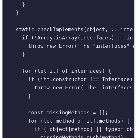
}
}
static
checkImplements
(
object
,
...
inter
if
(
!
Array
.
isArray
(
interfaces
)
||
int
throw
new
Error
(
'
The "interfaces" a
}
for
(
let
itf
of
interfaces
)
{
if
(
itf
.
constructor
!==
Interface
)
throw
new
Error
(
'
The "interfaces"
}
const
missingMethods
=
[]
;
for
(
let
method
of
itf
.
methods
)
{
if
(
!
object
[
method
]
||
typeof
obj
missingMethods
.
push
(
method
)
;