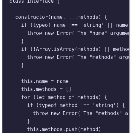
class
Interface
{
constructor
(
name
,
...
methods
)
{
if
(
typeof
name
!==
'
string
'
||
name
.
throw
new
Error
(
'
The "name" argumen
}
if
(
!
Array
.
isArray
(
methods
)
||
method
throw
new
Error
(
'
The "methods" argu
}
this
.
name
=
name
this
.
methods
=
[]
for
(
let
method
of
methods
)
{
if
(
typeof
method
!==
'
string
'
)
{
throw
new
Error
(
'
The "methods" ar
}
this
.
methods
.
push
(
method
)