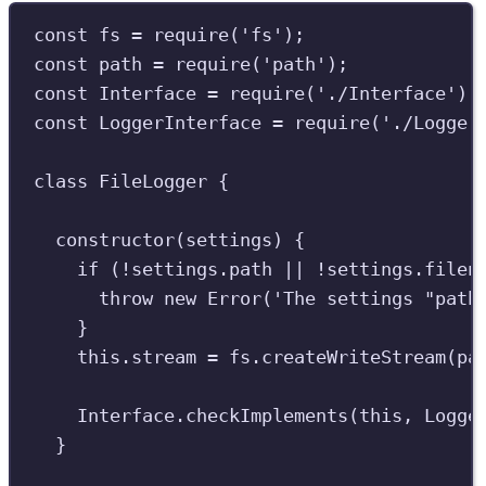
const
fs
=
require
(
'
fs
'
)
;
const
path
=
require
(
'
path
'
)
;
const
Interface
=
require
(
'
./Interface
'
)
;
const
LoggerInterface
=
require
(
'
./Logger
class
FileLogger
{
constructor
(
settings
)
{
if
(
!
settings
.
path
||
!
settings
.
filen
throw
new
Error
(
'
The settings "path
}
this
.
stream
=
fs
.
createWriteStream
(
pa
Interface
.
checkImplements
(
this
,
Logge
}