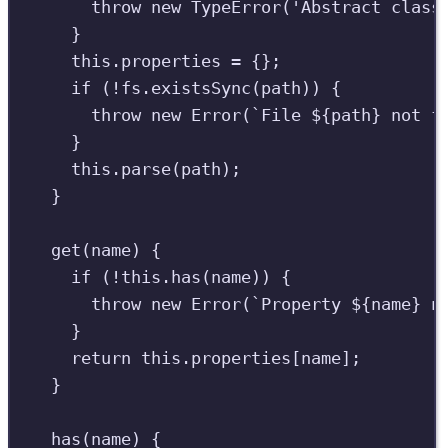
throw
new
TypeError
(
'
Abstract class
}
this
.
properties
=
{};
if
(
!
fs
.
existsSync
(
path
))
{
throw
new
Error
(
`
File 
${
path
}
 not f
}
this
.
parse
(
path
)
;
}
get
(
name
)
{
if
(
!
this
.
has
(
name
))
{
throw
new
Error
(
`
Property 
${
name
}
 n
}
return
this
.
properties
[
name
]
;
}
has
(
name
)
{