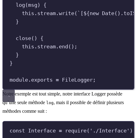
log
(
msg
)
{
this
.
stream
.
write
(
`
[
${
new
Date
()
.
toIS
}
close
()
{
this
.
stream
.
end
()
;
}
}
module
.
exports
=
FileLogger
;
Notre exemple est tout simple, notre interface Logger possède
qu’une seule méthode
, mais il possible de définir plusieurs
log
méthodes comme suit :
const
Interface
=
require
(
'
./Interface
'
)
;