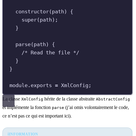
constructor
(
path
)
{
super
(
path
)
;
}
parse
(
path
)
{
/*
 Read the file 
*/
}
}
module
.
exports
=
XmlConfig
;
La classe
hérite de la classe abstraite
XmlConfig
AbstractConfig
et implémente la fonction
(j’ai omis volontairement le code,
parse
ce n’est pas ce qui est important ici).
ℹ️
INFORMATION