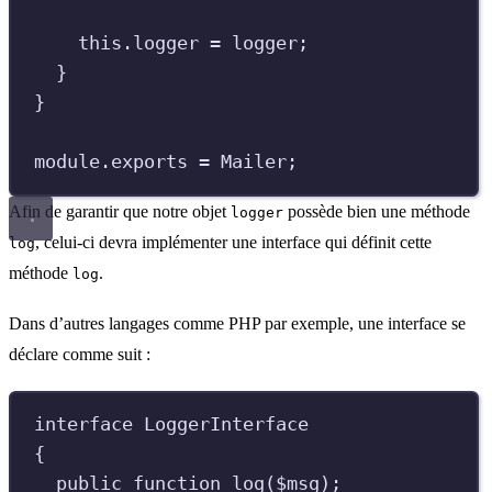
this
.
logger
=
logger
;
}
}
module
.
exports
=
Mailer
;
Afin de garantir que notre objet
possède bien une méthode
logger
, celui-ci devra implémenter une interface qui définit cette
log
méthode
.
log
Dans d’autres langages comme PHP par exemple, une interface se
déclare comme suit :
interface
LoggerInterface
{
public
function
log
(
$
msg
);