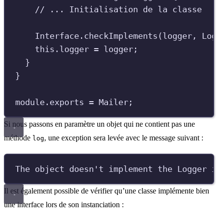
//
 ... Initialisation de la classe
Interface
.
checkImplements
(
logger
,
Log
this
.
logger
=
logger
;
}
}
module
.
exports
=
Mailer
;
Si nous passons en paramètre un objet qui ne contient pas une
méthode
, une exception sera levée avec le message suivant :
log
The object doesn't implement the Logger i
Il est également possible de vérifier qu’une classe implémente bien
une interface lors de son instanciation :