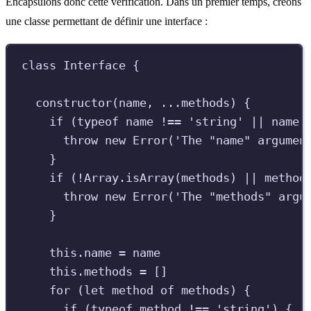
Encapsulons donc cette vérification. Dans un premier temps, créons
une classe permettant de définir une interface :
class
Interface
{
constructor
(
name
,
...
methods
)
{
if
(
typeof
name
!==
'
string
'
||
name
.
throw
new
Error
(
'
The "name" argumen
}
if
(
!
Array
.
isArray
(
methods
)
||
method
throw
new
Error
(
'
The "methods" argu
}
this
.
name
=
name
this
.
methods
=
[]
for
(
let
method
of
methods
)
{
if
(
typeof
method
!==
'
string
'
)
{