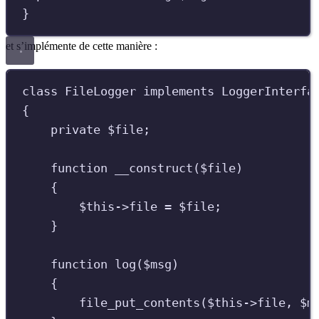
}
et s’implémente de cette manière :
class
FileLogger
implements
LoggerInterfa
{
private
$
file
;
function
__construct
(
$
file
)
{
$
this
->
file
=
$
file
;
}
function
log
(
$
msg
)
{
file_put_contents
(
$
this
->
file
,
$
m