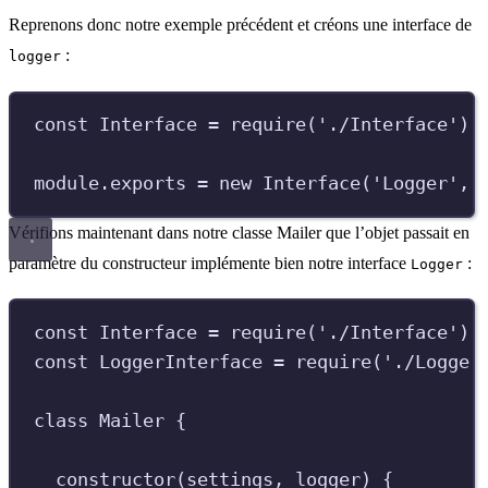
Reprenons donc notre exemple précédent et créons une interface de
:
logger
const
Interface
=
require
(
'
./Interface
'
)
;
module
.
exports
=
new
Interface
(
'
Logger
'
,
Vérifions maintenant dans notre classe Mailer que l’objet passait en
paramètre du constructeur implémente bien notre interface
:
Logger
const
Interface
=
require
(
'
./Interface
'
)
;
const
LoggerInterface
=
require
(
'
./Logger
class
Mailer
{
constructor
(
settings
,
logger
)
{