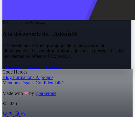
14 janv. 2024
10 min
À la découverte de…AdonisJS
L'écosystème de Node.js regorge de frameworks et de
bibliothèques. Il y a environ trois ans, je vous ai présenté Fastify,
une alternative sérieuse à Express.js.
decouverte
node-js
typescript
Code Heroes
Blog
Formations
À propos
Mentions légales
Confidentialité
Made with
❤
by
@arkerone
© 2026