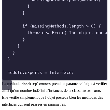
}
}
if
(
missingMethods
.
length
>
0
)
{
throw
new
Error
(
`
The object doesn
}
}
}
}
module
.
exports
=
Interface
;
La méthode
prend en paramètre l’objet à vérifier
checkImplements
ainsi qu’un nombre indéfini d’instances de la classe
.
Interface
Elle vérifie simplement que l’objet possède bien les méthodes des
interfaces qui sont passées en paramètres.