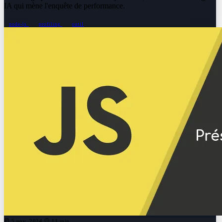
IA qui mène l'enquête de performance.
node-js
profiling
outil
5 nov. 2024
11 min