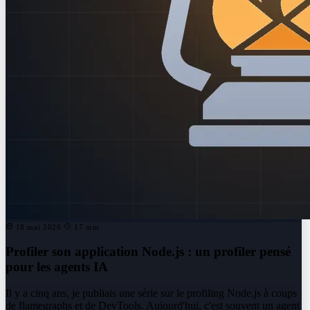
18 mai 2026
17 min
Profiler son application Node.js : un profiler pensé
pour les agents IA
Il y a cinq ans, je publiais une série sur le profiling Node.js à coups
de flamegraphs et de DevTools. Aujourd'hui, c'est souvent un agent