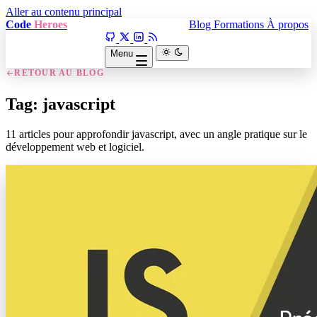
Aller au contenu principal
Code
Heroes
Blog
Formations
À propos
Menu
RETOUR AU BLOG
Tag: javascript
11 articles pour approfondir javascript, avec un angle pratique sur le
développement web et logiciel.